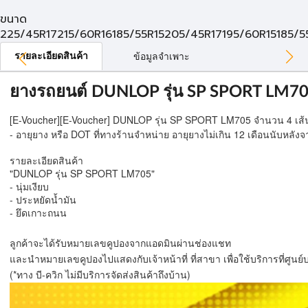
ขนาด
225/45R17
215/60R16
185/55R15
205/45R17
195/60R15
185/5
รายละเอียดสินค้า
ข้อมูลจำเพาะ
ยางรถยนต์ DUNLOP รุ่น SP SPORT LM70
[E-Voucher]
[E-Voucher] DUNLOP รุ่น SP SPORT LM705 จำนวน 4 เส้น
- อายุยาง หรือ DOT ที่ทางร้านจำหน่าย อายุยางไม่เกิน 12 เดือนนับหลังจา
รายละเอียดสินค้า
"DUNLOP รุ่น SP SPORT LM705"
- นุ่มเงียบ
- ประหยัดน้ำมัน
- ยึดเกาะถนน
ลูกค้าจะได้รับหมายเลขคูปองจากแอดมินผ่านช่องแชท
และนำหมายเลขคูปองไปแสดงกับเจ้าหน้าที่ ที่สาขา เพื่อใช้บริการที่ศูนย
(*ทาง บี-ควิก ไม่มีบริการจัดส่งสินค้าถึงบ้าน)