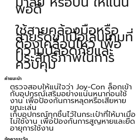
มาลัย หรือปืน ให้แน่น
พอดี
ใช้สายคล้องมือหรือ
สายรัดขาเมื่อเล่นเกมที่
ต้องเคลื่อนไหว เพื่อ
ความปลอดภัยและ
ประสิทธิภาพในการ
ควบคุม
คำแนะนำ
ตรวจสอบให้แน่ใจว่า Joy-Con ล็อกเข้า
กับอุปกรณ์เสริมอย่างแน่นหนาก่อนใช้
งาน เพื่อป้องกันการหลุดหรือเสียหาย
ขณะเล่น
เก็บอุปกรณ์ทุกชิ้นไว้ในกระเป๋าที่ให้มาเมื่อ
ไม่ใช้งาน เพื่อป้องกันการสูญหายและยืด
อายุการใช้งาน
ข้อควรระวัง