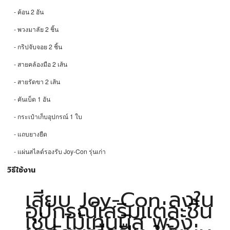
- ค้อน 2 อัน
- พวงมาลัย 2 ชิ้น
- กริปจับจอย 2 ชิ้น
- สายคล้องมือ 2 เส้น
- สายรัดขา 2 เส้น
- คันเบ็ด 1 อัน
- กระเป๋าเก็บอุปกรณ์ 1 ใบ
- แถบยางยืด
- แผ่นสไลด์รองรับ Joy-Con รุ่นเก่า
วิธีใช้งาน
เสียบ Joy-Con ลงใน
อุปกรณ์เสริมแต่ละชิ้น
เช่น ไม้เทนนิส พวง