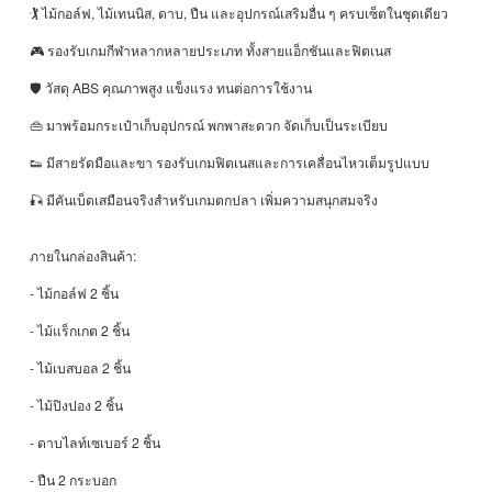
🏌️ ไม้กอล์ฟ, ไม้เทนนิส, ดาบ, ปืน และอุปกรณ์เสริมอื่น ๆ ครบเซ็ตในชุดเดียว
🎮 รองรับเกมกีฬาหลากหลายประเภท ทั้งสายแอ็กชันและฟิตเนส
🛡️ วัสดุ ABS คุณภาพสูง แข็งแรง ทนต่อการใช้งาน
👜 มาพร้อมกระเป๋าเก็บอุปกรณ์ พกพาสะดวก จัดเก็บเป็นระเบียบ
👟 มีสายรัดมือและขา รองรับเกมฟิตเนสและการเคลื่อนไหวเต็มรูปแบบ
🎣 มีคันเบ็ดเสมือนจริงสำหรับเกมตกปลา เพิ่มความสนุกสมจริง
ภายในกล่องสินค้า:
- ไม้กอล์ฟ 2 ชิ้น
- ไม้แร็กเกต 2 ชิ้น
- ไม้เบสบอล 2 ชิ้น
- ไม้ปิงปอง 2 ชิ้น
- ดาบไลท์เซเบอร์ 2 ชิ้น
- ปืน 2 กระบอก