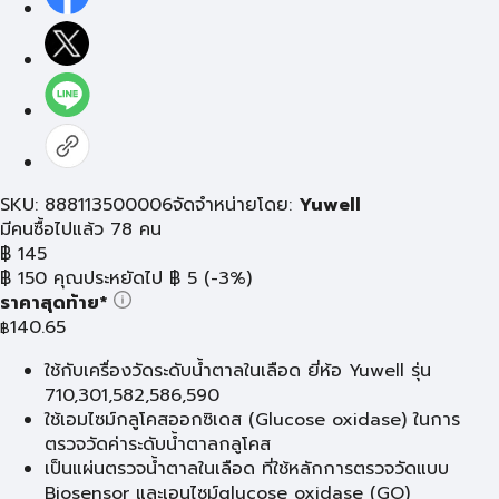
SKU: 888113500006
จัดจำหน่ายโดย:
Yuwell
มีคนซื้อไปแล้ว 78 คน
฿
145
฿
150
คุณประหยัดไป
฿
5
(-3%)
ราคาสุดท้าย*
140.65
฿
ใช้กับเครื่องวัดระดับนํ้าตาลในเลือด ยี่ห้อ Yuwell รุ่น
710,301,582,586,590
ใช้เอมไซม์กลูโคสออกซิเดส (Glucose oxidase) ในการ
ตรวจวัดค่าระดับนํ้าตาลกลูโคส
เป็นแผ่นตรวจน้ำตาลในเลือด ที่ใช้หลักการตรวจวัดแบบ
Biosensor และเอนไซม์glucose oxidase (GO)