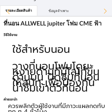
รายละเอียดสินค้า
ข้อมูลจำเพาะ
ที่นอน ALLWELL jupiter โฟม CME ฟ้า
วิธีใช้งาน
ใช้สำหรับนอน
วางที่นอนโฟมโดย
หงายด้านที่มีโลโก้ขึ้น
ด้านบน ปิดซิบที่นอน
ให้สนิท เพื่อป้องกัน
น้ำซึมเข้าตัวที่นอน
คำแนะนำ
ควรพลิกตัวผู้ใช้งานที่มีภาวะแผลกดทับ
ทุก ๆ 4 ชั่วโมง