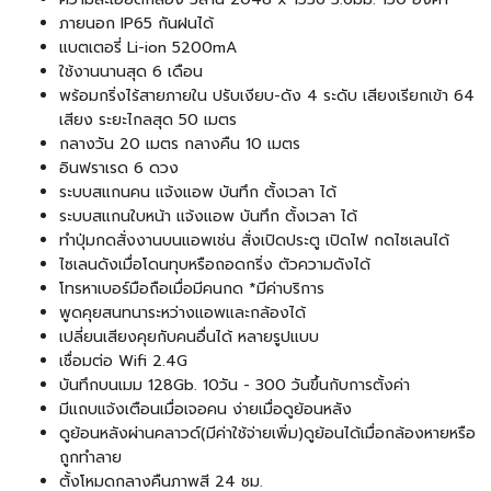
ภายนอก IP65 กันฝนได้
แบตเตอรี่ Li-ion 5200mA
ใช้งานนานสุด 6 เดือน
พร้อมกริ่งไร้สายภายใน ปรับเงียบ-ดัง 4 ระดับ เสียงเรียกเข้า 64
เสียง ระยะไกลสุด 50 เมตร
กลางวัน 20 เมตร กลางคืน 10 เมตร
อินฟราเรด 6 ดวง
ระบบสแกนคน แจ้งแอพ บันทึก ตั้งเวลา ได้
ระบบสแกนใบหน้า แจ้งแอพ บันทึก ตั้งเวลา ได้
ทำปุ่มกดสั่งงานบนแอพเช่น สั่งเปิดประตู เปิดไฟ กดไซเลนได้
ไซเลนดังเมื่อโดนทุบหรือถอดกริ่ง ตัวความดังได้
โทรหาเบอร์มือถือเมื่อมีคนกด *มีค่าบริการ
พูดคุยสนทนาระหว่างแอพและกล้องได้
เปลี่ยนเสียงคุยกับคนอื่นได้ หลายรูปแบบ
เชื่อมต่อ Wifi 2.4G
บันทึกบนเมม 128Gb. 10วัน - 300 วันขึ้นกับการตั้งค่า
มีแถบแจ้งเตือนเมื่อเจอคน ง่ายเมื่อดูย้อนหลัง
ดูย้อนหลังผ่านคลาวด์(มีค่าใช้จ่ายเพิ่ม)ดูย้อนได้เมื่อกล้องหายหรือ
ถูกทำลาย
ตั้งโหมดกลางคืนภาพสี 24 ชม.