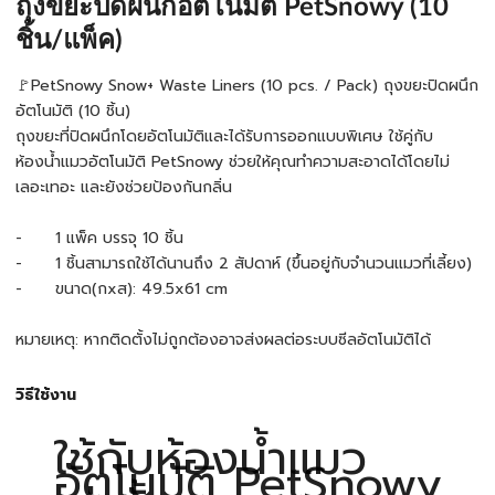
ถุงขยะปิดผนึกอัตโนมัติ PetSnowy (10
ชิ้น/แพ็ค)
🚩PetSnowy Snow+ Waste Liners (10 pcs. / Pack) ถุงขยะปิดผนึก
อัตโนมัติ (10 ชิ้น)
ถุงขยะที่ปิดผนึกโดยอัตโนมัติและได้รับการออกแบบพิเศษ ใช้คู่กับ
ห้องน้ำแมวอัตโนมัติ PetSnowy ช่วยให้คุณทำความสะอาดได้โดยไม่
เลอะเทอะ และยังช่วยป้องกันกลิ่น
- 1 แพ็ค บรรจุ 10 ชิ้น
- 1 ชิ้นสามารถใช้ได้นานถึง 2 สัปดาห์ (ขึ้นอยู่กับจำนวนแมวที่เลี้ยง)
- ขนาด(กxส): 49.5x61 cm
หมายเหตุ: หากติดตั้งไม่ถูกต้องอาจส่งผลต่อระบบซีลอัตโนมัติได้
วิธีใช้งาน
ใช้กับห้องน้ำแมว
อัตโนมัติ PetSnowy