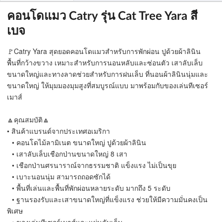
คอนโดแมว Catry รุ่น Cat Tree Yara สี
เบจ
🚩Catry Yara สุดยอดคอนโดแมวสำหรับการพักผ่อน ปูด้วยผ้าลินิน
พื้นที่กว้างขวาง เหมาะสำหรับการนอนหลับและซ่อนตัว เสาลับเล็บ
ขนาดใหญ่และทางลาดช่วยสำหรับการฝนเล็บ ที่นอนผ้าลินินนุ่มและ
ขนาดใหญ่ ให้มุมมองมุมสูงที่สมบูรณ์แบบ มาพร้อมกับของเล่นทีเซอร์
เมาส์
🔼คุณสมบัติ🔼
• สินค้าแบรนด์จากประเทศอเมริกา
⠀• คอนโดไม้ลามิเนต ขนาดใหญ่ ปูด้วยผ้าลินิน
⠀• เสาลับเล็บเชือกป่านขนาดใหญ่ 8 เสา
⠀• เชือกป่านศรนาราณ์จากธรรมชาติ แข็งแรง ไม่เป็นขุย
⠀• เบาะนอนนุ่ม สามารถถอดซักได้
⠀• พื้นที่เล่นและพื้นที่พักผ่อนหลายระดับ มากถึง 5 ระดับ
⠀• ฐานรองรับและเสาขนาดใหญ่ที่แข็งแรง ช่วยให้มีความมั่นคงเป็น
พิเศษ