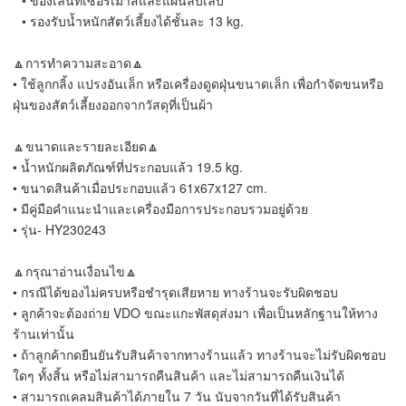
⠀• ของเล่นทีเซอร์เมาส์และแผ่นลับเล็บ
⠀• รองรับน้ำหนักสัตว์เลี้ยงได้ชั้นละ 13 kg.
🔼การทำความสะอาด🔼
• ใช้ลูกกลิ้ง แปรงอันเล็ก หรือเครื่องดูดฝุ่นขนาดเล็ก เพื่อกำจัดขนหรือ
ฝุ่นของสัตว์เลี้ยงออกจากวัสดุที่เป็นผ้า
🔼ขนาดและรายละเอียด🔼
• น้ำหนักผลิตภัณฑ์ที่ประกอบแล้ว 19.5 kg.
• ขนาดสินค้าเมื่อประกอบแล้ว 61x67x127 cm.
• มีคู่มือคำแนะนำและเครื่องมือการประกอบรวมอยู่ด้วย
• รุ่น- HY230243
🔼กรุณาอ่านเงื่อนไข🔼
• กรณีได้ของไม่ครบหรือชำรุดเสียหาย​ ทางร้านจะรับผิดชอบ
• ลูกค้าจะต้องถ่าย​ VDO ขณะแกะพัสดุส่งมา เพื่อเป็นหลักฐานให้ทาง
ร้านเท่านั้น
• ถ้าลูกค้ากดยืนยันรับสินค้าจากทางร้านแล้ว ทางร้านจะไม่รับผิดชอบ
ใดๆ ทั้งสิ้น หรือไม่สามารถคืนสินค้า และไม่สามารถคืนเงินได้
• สามารถเคลมสินค้าได้ภายใน 7 วัน นับจากวันที่ได้รับสินค้า