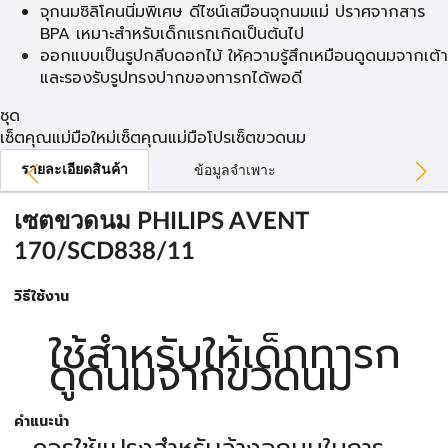
จุกนมซิลิโคนนิ่มพิเศษ ดีไซน์เสมือนจุกนมแม่ ปราศจากสาร
BPA เหมาะสำหรับเด็กแรกเกิดเป็นต้นไป
ออกแบบเป็นรูปกลีบดอกไม้ ให้ความรู้สึกเหมือนดูดนมจากเต้า
และรองรับรูปทรงปากของทารกได้พอดี
ชุด
เซ็ตคุณแม่มือใหม่
เซ็ตคุณแม่มือโปร
เซ็ตขวดนม
รายละเอียดสินค้า
ข้อมูลจำเพาะ
เซตขวดนม PHILIPS AVENT
170/SCD838/11
วิธีใช้งาน
ใช้สำหรับให้เด็กทารก
ดูดนมจากขวดนม
คำแนะนำ