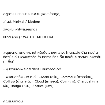
สตูลรุ่น: PEBBLE STOOL (เพบเบิ้ลสตูล)
สไตล์: Minimal / Modern
วัสดุหุ้ม: ผ้าโพลีเอสเตอร์
ขนาด (cm.) : W40 X D40 X H40
สตูลขนาดกลาง เหมาะสำหรับนั่ง วางขา วางเท้า ตกแต่ง บ้าน คอนโด
ห้องนั่งเล่น ห้องแต่งตัว ร้านอาหาร ห้องเด็ก และอื่นๆ สวยงามลงตัวใน
ทุกพื้นที่
- หุ้มด้วยผ้าโพลีเอสเตอร์ระบายอากาศได้ดี
- พร้อมส่งทั้งหมด 8 สี : Cream (ครีม), Caramel (น้ำตาลอ่อน),
Coffee (น้ำตาลเข้ม), Cloud (เทาอ่อน), Coin (เทา), Charcoal (เทา
เข้ม), Indigo (กรม), Scarlet (แดง)
คุณสมบัติเด่น