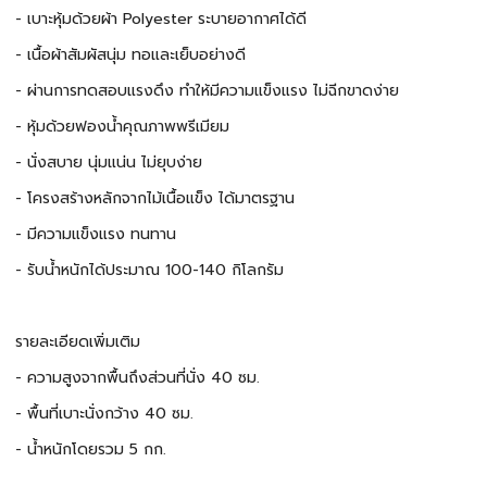
- เบาะหุ้มด้วยผ้า Polyester ระบายอากาศได้ดี
- เนื้อผ้าสัมผัสนุ่ม ทอและเย็บอย่างดี
- ผ่านการทดสอบแรงดึง ทำให้มีความแข็งแรง ไม่ฉีกขาดง่าย
- หุ้มด้วยฟองน้ำคุณภาพพรีเมียม
- นั่งสบาย นุ่มแน่น ไม่ยุบง่าย
- โครงสร้างหลักจากไม้เนื้อแข็ง ได้มาตรฐาน
- มีความแข็งแรง ทนทาน
- รับน้ำหนักได้ประมาณ 100-140 กิโลกรัม
รายละเอียดเพิ่มเติม
- ความสูงจากพื้นถึงส่วนที่นั่ง 40 ซม.
- พื้นที่เบาะนั่งกว้าง 40 ซม.
- น้ำหนักโดยรวม 5 กก.