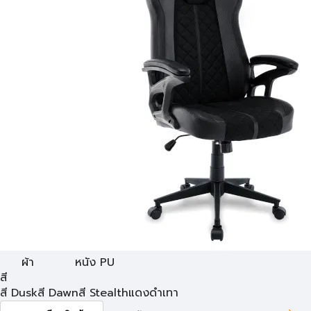
ผ้า
หนัง PU
สี
สี Dusk
สี Dawn
สี Stealth
แดง
ดำ
เทา