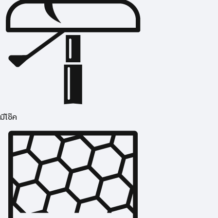
มีโช๊ค