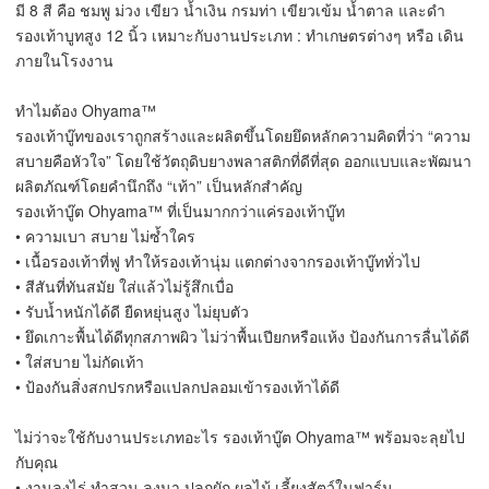
มี 8 สี คือ ชมพู ม่วง เขียว น้ำเงิน กรมท่า เขียวเข้ม น้ำตาล และดำ
รองเท้าบูทสูง 12 นิ้ว เหมาะกับงานประเภท : ทำเกษตรต่างๆ หรือ เดิน
ภายในโรงงาน
ทำไมต้อง Ohyama™
รองเท้าบู๊ทของเราถูกสร้างและผลิตขึ้นโดยยึดหลักความคิดที่ว่า “ความ
สบายคือหัวใจ” โดยใช้วัตถุดิบยางพลาสติกที่ดีที่สุด ออกแบบและพัฒนา
ผลิตภัณฑ์โดยคำนึกถึง “เท้า” เป็นหลักสำคัญ
รองเท้าบู๊ต Ohyama™ ที่เป็นมากกว่าแค่รองเท้าบู๊ท
• ความเบา สบาย ไม่ซ้ำใคร
• เนื้อรองเท้าที่ฟู ทำให้รองเท้านุ่ม แตกต่างจากรองเท้าบู๊ททั่วไป
• สีสันที่ทันสมัย ใส่แล้วไม่รู้สึกเบื่อ
• รับน้ำหนักได้ดี ยืดหยุ่นสูง ไม่ยุบตัว
• ยึดเกาะพื้นได้ดีทุกสภาพผิว ไม่ว่าพื้นเปียกหรือแห้ง ป้องกันการลื่นได้ดี
• ใส่สบาย ไม่กัดเท้า
• ป้องกันสิ่งสกปรกหรือแปลกปลอมเข้ารองเท้าได้ดี
ไม่ว่าจะใช้กับงานประเภทอะไร รองเท้าบู๊ต Ohyama™ พร้อมจะลุยไป
กับคุณ
• งานลงไร่ ทำสวน ลงนา ปลูกผัก ผลไม้ เลี้ยงสัตว์ในฟาร์ม