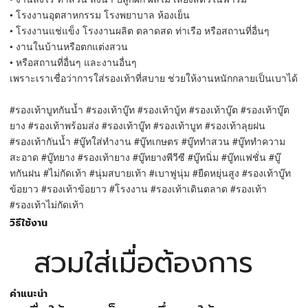
• โรงงานอุตสาหกรรม โรงพยาบาล ห้องเย็น
• โรงงานแช่แข็ง โรงงานผลิต ตลาดสด ท่าเรือ หรือสถานที่อื่นๆ
• งานในบ้านหรือตกแต่งสวน
• หรือสถานที่อื่นๆ และงานอื่นๆ
เพราะเราเชื่อว่าการใส่รองเท้าที่สบาย ช่วยให้งานหนักกลายเป็นเบาได้
#รองเท้าบูทกันน้ำ #รองเท้าบู๊ท #รองเท้าบู้ท #รองเท้าบู๊ต #รองเท้าบู๊ต
ยาง #รองเท้าพร้อมส่ง #รองเท้าบู๊ท #รองเท้าบูท #รองเท้าลุยฝน
#รองเท้ากันน้ำ #บู๊ทใส่ทำงาน #บู๊ทเกษตร #บู๊ททำสวน #บู๊ททำความ
สะอาด #บู๊ทยาง #รองเท้ายาง #บู๊ทยางพีวีซี #บู๊ทนิ่ม #บู๊ทแฟชั่น #บู๊
ทกันฝน #ไม่กัดเท้า #นุ่มสบายเท้า #เบาฟูนุ่ม #ยืดหยุ่นสูง #รองเท้าบู๊ท
ข้อยาว #รองเท้าข้อยาว #โรงงาน #รองเท้าเดินตลาด #รองเท้า
#รองเท้าไม่กัดเท้า
วิธีใช้งาน
สวมใส่เมื่อต้องการ
คำแนะนำ