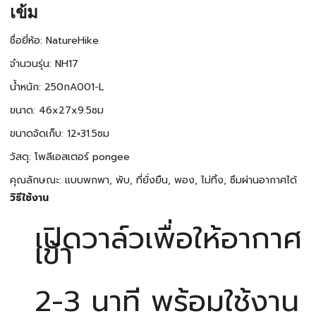
เข้ม
ชื่อยี่ห้อ: NatureHike
จำนวนรุ่น: NH17
น้ำหนัก: 250กA001-L
ขนาด: 46x27x9.5ซม
ขนาดจัดเก็บ: 12×31.5ซม
วัสดุ: โพลีเอสเตอร์ pongee
คุณลักษณะ: แบบพกพา, พับ, ที่ยั่งยืน, พอง, ไม่ทิ้ง, ซึมผ่านอากาศได้
วิธีใช้งาน
เปิดวาล์วเพื่อให้อากาศ
เข้า
2-3 นาที พร้อมใช้งาน