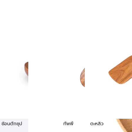
ช้อนตักซุป
ทัพพี
ตะหลิว