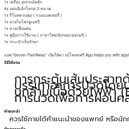
1x เครื่อง อุปกรณ์หลัก
4x แผ่นอิเล็กโทรด 3 ขนาด
1x รีโมทควบคุม ( รวมแบตเตอรี่ )
1x สายไมโครยูเอสบี
1x สายเชื่อมต่อ
1x คู่มือการใช้งาน ( ภาษาไทย/อังกฤษ/เยอรมนี )
1x กระเป๋าเก็บรักษา
แอพ "beurer PainAway" เปิดให้ดาวน์โหลดฟรี App helps you with appl
วิธีใช้งาน
การกระตุ้นเส้นประสาทด
บรรเทาอาการปวดโดยปร
นกล้ามเนื้อด้วยไฟฟ้า (
การนวดเพื่อการผ่อนคลา
คำแนะนำ
ควรใช้ภายใต้คำแนะนำของแพทย์ หรือนั