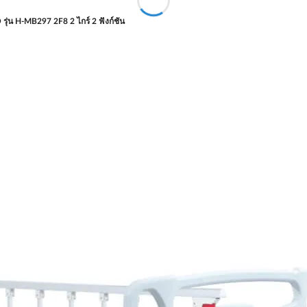
 รุ่น H-MB297 2F8 2 ไกร์ 2 ฟังก์ชัน