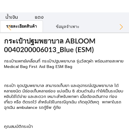
น้ำเงิน
แดง
รายละเอียดสินค้า
ข้อมูลจำเพาะ
กระเป๋าปฐมพยาบาล ABLOOM
0040200006013_ฺBlue (ESM)
กระเป๋าแพทย์เคลื่อนที่ กระเป๋าปฐมพยาบาล รุ่นวัสดุผ้า พร้อมสายสะพาย
Medical Bag First Aid Bag ESM Bag
กระเป๋า ชุดปฐมพยาบาล สามารถเก็บยา และอุปกรณ์ปฐมพยาบาล ได้
หลายชนิด มีช่องเก็บหลายช่อง แบ่งเป็น 8 ส่วนด้านใน ทำให้เป็นระเบียบ
หยิบใช้ได้ง่าย และสะดวก เหมาะสำหรับพกพา เมื่อต้องเดินทาง ท่อง
เที่ยว หรือ ติดรถไว้ สำหรับใช้ในกรณีฉุกเฉิน เกิดอุบัติเหตุ พกพาในรถ
ฉุกเฉิน ambulance รถกู้ชีพ กู้ภัย
คุณสมบัติกระเป๋า