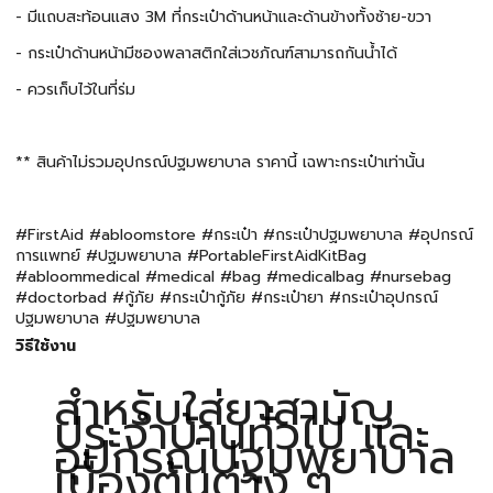
- มีแถบสะท้อนแสง 3M ที่กระเป๋าด้านหน้าและด้านข้างทั้งซ้าย-ขวา
- กระเป๋าด้านหน้ามีซองพลาสติกใส่เวชภัณฑ์สามารถกันน้ำได้
- ควรเก็บไว้ในที่ร่ม
** สินค้าไม่รวมอุปกรณ์ปฐมพยาบาล ราคานี้ เฉพาะกระเป๋าเท่านั้น
#FirstAid #abloomstore #กระเป๋า #กระเป๋าปฐมพยาบาล #อุปกรณ์
การแพทย์ #ปฐมพยาบาล #PortableFirstAidKitBag
#abloommedical #medical #bag #medicalbag #nursebag
#doctorbad #กู้ภัย #กระเป๋ากู้ภัย #กระเป๋ายา #กระเป๋าอุปกรณ์
ปฐมพยาบาล #ปฐมพยาบาล
วิธีใช้งาน
สำหรับใส่ยาสามัญ
ประจำบ้านทั่วไป และ
อุปกรณ์ปฐมพยาบาล
เบื้องต้นต่าง ๆ