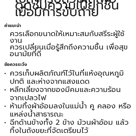
ดูดซับความเปียกชื้น
เมื่อมีการขับถ่าย
คำแนะนำ
ควรเลือกขนาดให้เหมาะสมกับสรีระผู้ใช้
งาน
ควรเปลี่ยนเมื่อรู้สึกถึงความชื้น เพื่อสุข
อนามัยที่ดี
ข้อควรระวัง
ควรเก็บผลิตภัณฑ์ไว้ในที่แห้งอุณหภูมิ
ปกติ และห่างจากแสงแดด
หลีกเลี่ยงจากของมีคมและความร้อน
จากเปลวไฟ
ห้ามทิ้งผ้าอ้อมลงในแม่น้ำ คู คลอง หรือ
แหล่งน้ำสาธารณะ
ฉีกด้านข้างทั้ง 2 ข้าง ม้วนผ้าอ้อม แล้ว
ทิ้งในถังขยะที่จัดเตรียมไว้