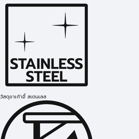
วัสดุขาเก้าอี้ สเตนเลส