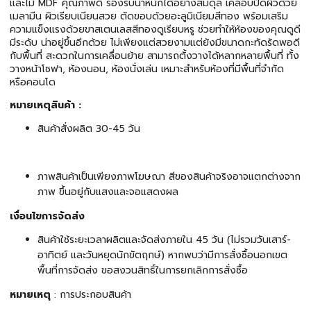
และไม้ MDF คุณภาพดี รองรับน้ำหนักได้อย่างสมดุล เคลือบปิดผิวด้วย
เมลามีน ผิวเรียบเนียนสวย ตัดขอบด้วยอะลูมิเนียมสีทอง พร้อมเสริม
ความแข็งแรงด้วยขาสเตนเลสสีทองดูเรียบหรู ช่วยทำให้ห้องของคุณดูดี
มีระดับ น่าอยู่ขึ้นอีกด้วย ไม่เพียงแต่สวยงามแต่ยังมีขนาดกะทัดรัดพอดี
กับพื้นที่ สะดวกในการเคลื่อนย้าย สามารถตั้งวางได้หลากหลายพื้นที่ ทั้ง
วางหน้าโซฟา, ห้องนอน, ห้องนั่งเล่น เหมาะสำหรับห้องที่มีพื้นที่จำกัด
หรือคอนโด
หมายเหตุสินค้า :
สินค้าสั่งผลิต 30-45 วัน
ภาพสินค้าเป็นเพียงภาพโฆษณา สีของสินค้าจริงอาจแตกต่างจาก
ภาพ ขึ้นอยู่กับแสงและจอแสดงผล
เงื่อนไขการจัดส่ง
สินค้าใช้ระยะเวลาผลิตและจัดส่งภายใน 45 วัน (ไม่รวมวันเสาร์-
อาทิตย์ และวันหยุดนักขัตฤกษ์) หากพบว่ามีการสั่งซื้อนอกเขต
พื้นที่การจัดส่ง ขอสงวนสิทธิ์ในการยกเลิกการสั่งซื้อ
หมายเหตุ
: การประกอบสินค้า