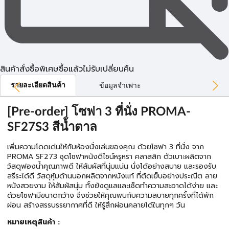
สินค้าสั่งซื้อพิเศษซื้อแล้วไม่รับเปลี่ยนคืน
รายละเอียดสินค้า
ข้อมูลจำเพาะ
[Pre-order] โซฟา 3 ที่นั่ง PROMA-
SF27S3 สีน้ำตาล
เพิ่มความโดดเด่นให้กับห้องนั่งเล่นของคุณ ด้วยโซฟา 3 ที่นั่ง จาก
PROMA SF273 ชุดโซฟาหนังดีไซน์หรูหรา คลาสสิก ตัวเบาะผลิตจาก
วัสดุฟองน้ำคุณภาพดี ให้สัมผัสที่นุ่มแน่น นั่งได้อย่างสบาย และรองรับ
สรีระได้ดี วัสดุหุ้มด้านนอกผลิตจากหนังแท้ ที่ตัดเย็บอย่างประณีต ลาย
หนังสวยงาม ให้สัมผัสนุ่ม ทั้งยังดูแลและเช็ดทำความสะอาดได้ง่าย และ
ด้วยโซฟามีขนาดกว้าง จึงช่วยให้คุณพบกับความสบายทุกครั้งที่ได้พัก
ผ่อน สร้างสรรบรรยากาศที่ดี ให้รู้สึกผ่อนคลายได้ในทุกๆ วัน
หมายเหตุสินค้า :