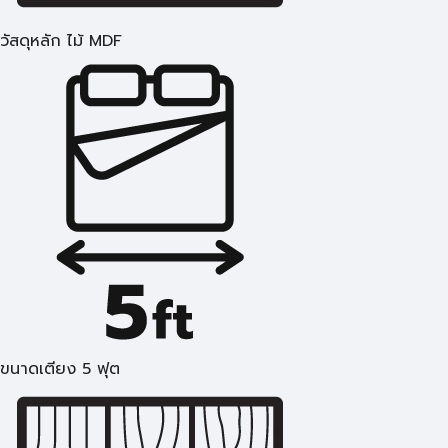
วัสดุหลัก ไม้ MDF
ขนาดเตียง 5 ฟุต