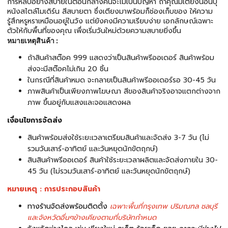
การหลับอย่างสบายในตอนกลางคืนจะไม่เป็นปัญหา ถ้าคุณมีเตียงนอนบุ
หนังสไตล์โมเดิร์น สีสบายตา ซึ่งเตียงมาพร้อมก็ช่องเก็บของ ให้ความ
รู้สึกหรูหราเหมือนอยู่ในวัง แต่ยังคงมีความเรียบง่าย เอกลักษณ์เฉพาะ
ตัวให้กับพื้นที่ของคุณ เพื่อเริ่มวันใหม่ด้วยความสบายยิ่งขึ้น
หมายเหตุสินค้า :
ถ้าสินค้าสต๊อค 999 แสดงว่าเป็นสินค้าพรีออเดอร์ สินค้าพร้อม
ส่งจะมีสต๊อคไม่เกิน 20 ชิ้น
ในกรณีที่สินค้าหมด จะกลายเป็นสินค้าพรีออเดอร์รอ 30-45 วัน
ภาพสินค้าเป็นเพียงภาพโฆษณา สีของสินค้าจริงอาจแตกต่างจาก
ภาพ ขึ้นอยู่กับแสงและจอแสดงผล
เงื่อนไขการจัดส่ง
สินค้าพร้อมส่งใช้ระยะเวลาเตรียมสินค้าและจัดส่ง 3-7 วัน (ไม่
รวมวันเสาร์-อาทิตย์ และวันหยุดนักขัตฤกษ์)
สินสินค้าพรีออเดอร์ สินค้าใช้ระยะเวลาผลิตและจัดส่งภายใน 30-
45 วัน (ไม่รวมวันเสาร์-อาทิตย์ และวันหยุดนักขัตฤกษ์)
หมายเหตุ : การประกอบสินค้า
ทางร้านจัดส่งพร้อมติดตั้ง
เฉพาะพื้นที่กรุงเทพ ปริมณฑล ชลบุรี
และจังหวัดอื่นๆข้างเคียงตามที่บริษัทกำหนด