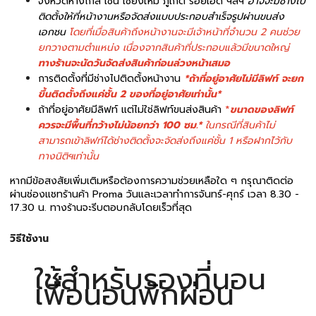
จังหวัดห่างไกล เช่น เชียงใหม่ ภูเก็ต ร้อยเอ็ด ฯลฯ
อาจจะมีช่างไป
ติดตั้งให้ที่หน้างานหรือจัดส่งแบบประกอบสำเร็จรูปผ่านขนส่ง
เอกชน
โดยที่เมื่อสินค้าถึงหน้างานจะมีเจ้าหน้าที่จำนวน 2 คนช่วย
ยกวางตามตำแหน่ง เนื่องจากสินค้าที่ประกอบแล้วมีขนาดใหญ่
ทางร้านจะนัดวันจัดส่งสินค้าก่อนล่วงหน้าเสมอ
การติดตั้งที่มีช่างไปติดตั้งหน้างาน
*ถ้าที่อยู่อาศัยไม่มีลิฟท์ จะยก
ขึ้นติดตั้งถึงแค่ชั้น 2 ของที่อยู่อาศัยเท่านั้น*
ถ้าที่อยู่อาศัยมีลิฟท์ แต่ไม่ใช่ลิฟท์ขนส่งสินค้า
*
ขนาดของลิฟท์
ควรจะมีพื้นที่กว้างไม่น้อยกว่า 100 ซม.*
ในกรณีที่สินค้าไม่
สามารถเข้าลิฟท์ได้ช่างติดตั้งจะจัดส่งถึงแค่ชั้น 1 หรือฝากไว้กับ
ทางนิติฯเท่านั้น
หากมีข้อสงสัยเพิ่มเติมหรือต้องการความช่วยเหลือใด ๆ กรุณาติดต่อ
ผ่านช่องแชทร้านค้า Proma วันและเวลาทำการจันทร์-ศุกร์ เวลา 8.30 -
17.30 น. ทางร้านจะรีบตอบกลับโดยเร็วที่สุด
วิธีใช้งาน
ใช้สำหรับรองที่นอน
เพื่อนอนพักผ่อน