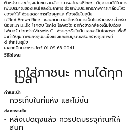
ผิวหนัง และบำรุงเส้นขน ลดอัตราการผลัดขนFiber : มีคุณสมบัติในการ
เพิ่มปริมาณของเส้นใยลงในอาหาร ช่วยเพิ่มประสิทธิภาพการเคลื่อนไหว
ของลำไส้ ช่วยลดอาการท้องผูกและท้องเสียในสุนัข
ได้Red Brown Rice : ช่วยลดความเสี่ยงในการเป็นโรคร้ายแรง สำหรับ
น้องหมา มะเร็ง โรคตับ โรคไต โรคหัวใจ อีกทั้งข้าวกล้องเต็มไปด้วย
ไฟเบอร์ ย่อยง่ายVitamin C : ช่วยดูดซับไขมันและคาร์โบไฮเดรต เพื่อที่
จะทำให้สุขภาพของสุนัขแข็งแรงและสมบูรณ์เสริมสร้างสุขภาพที่
ดี สำหรับสุนัข
เลขทะเบียนอาหารสัตว์ 01 09 63 0041
วิธีใช้งาน
เทใส่ภาชนะ ทานได้ทุก
เวลา
คำแนะนำ
ควรเก็บในที่แห้ง และไม่ชื้น
ข้อควรระวัง
หลังเปิดถุงแล้ว ควรปิดบรรจุภัณฑ์ให้
สนิท