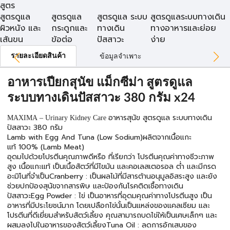
สูตร
สูตรดูแล
สูตรดูแล
สูตรดูแล ระบบ
สูตรดูแลระบบทางเดิน
ผิวหนัง และ
กระดูกและ
ทางเดิน
ทางอาหารและย่อย
เส้นขน
ข้อต่อ
ปัสสาวะ
ง่าย
รายละเอียดสินค้า
ข้อมูลจำเพาะ
อาหารเปียกสุนัข แม็กซีม่า สูตรดูแล
ระบบทางเดินปัสสาวะ 380 กรัม x24
อาหารสุนัข สูตรดูแล ระบบทางเดิน
MAXIMA – Urinary Kidney Care
ปัสสาวะ 380 กรัม
Lamb with Egg And Tuna (Low Sodium)ผลิตจากเนื้อแกะ
แท้ 100% (Lamb Meat)
อุดมไปด้วยโปรตีนคุณภาพดีหรือ ที่เรียกว่า โปรตีนคุณค่าทางชีวะภาพ
สูง เนื้อแกะแท้ เป็นเนื้อสัตว์ที่มีไขมัน และคอเลสเตอรอล ต่ำ และมีกรด
อะมิโนที่จำเป็นCranberry : เป็นผลไม้ที่มีสารต้านอนุมูลอิสระสูง และยัง
ช่วยปกป้องสุนัขจากสารพิษ และป้องกันโรคติดเชื้อทางเดิน
ปัสสาวะEgg Powder : ไข่ เป็นอาหารที่อุดมคุณค่าทางโปรตีนสูง เป็น
อาหารที่มีประโยชน์มาก โดยเปลือกไข่นั้นเป็นแหล่งของแคลเซียม และ
โปรตีนที่ดีเยี่ยมสำหรับสัตว์เลี้ยง คุณสามารถบดไข่ให้เป็นเศษเล็กๆ และ
ผสมลงไปในอาหารของสัตว์เลี้ยงTuna Oil : ลดการอักเสบของ