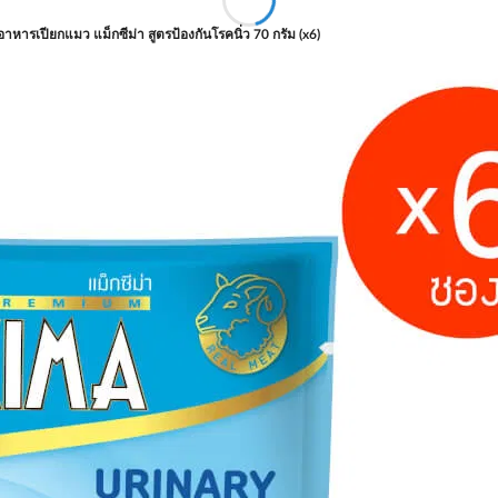
อาหารเปียกแมว แม็กซีม่า สูตรป้องกันโรคนิ่ว 70 กรัม (x6)