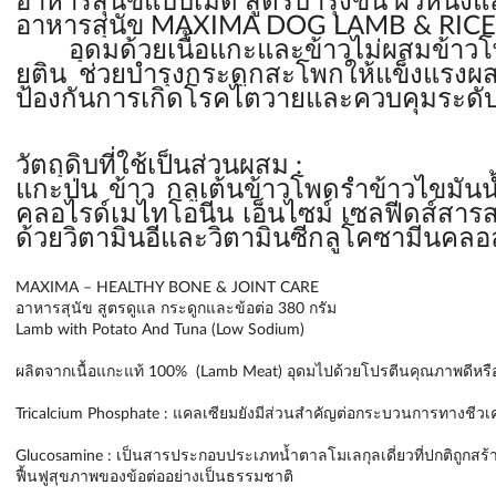
อาหารสุนัขแบบเม็ด สูตรบำรุงขน ผิวหนังแล
อาหารสุนัข MAXIMA DOG LAMB & RICE
อุดมด้วยเนื้อแกะและข้าวไม่ผสมข้าวโ
ยติน ช่วยบำรุงกระดูกสะโพกให้แข็งแรงผส
ป้องกันการเกิดโรคไตวายและควบคุมระดับขอ
วัตถุดิบที่ใช้เป็นส่วนผสม :
แกะป่น ข้าว กลูเต้นข้าวโพดรำข้าวไขมัน
คลอไรด์เมไทโอนีน เอ็นไซม์ เซลฟีดส์สาร
ด้วยวิตามินอีและวิตามินซีกลูโคซามีนคล
MAXIMA – HEALTHY BONE & JOINT CARE
อาหารสุนัข สูตรดูแล กระดูกและข้อต่อ 380 กรัม
Lamb with Potato And Tuna (Low Sodium)
ผลิตจากเนื้อแกะแท้ 100% (Lamb Meat) อุดมไปด้วยโปรตีนคุณภาพดีหรือ ที
Tricalcium Phosphate : แคลเซียมยังมีส่วนสำคัญต่อกระบวนการทางชี
Glucosamine : เป็นสารประกอบประเภทน้ำตาลโมเลกุลเดี่ยวที่ปกติถูกสร้
ฟื้นฟูสุขภาพของข้อต่ออย่างเป็นธรรมชาติ