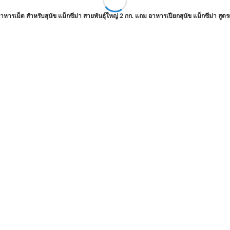
าหารเม็ด สำหรับสุนัข แม็กซีม่า สายพันธุ์ใหญ่ 2 กก. แถม อาหารเปียกสุนัข แม็กซีม่า สูต