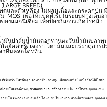
ะกระดูกสะโพก สำหรับสุนัขพันธุ์เล็ก ทุกสายพ
 (LARGE BREED)
พดและถั่วเหลือง ไม่ผสมเนื้อและกระดูกป่น
ม MOS เพื่อให้แบคทีเรียในระบบทางเดินอา
งแมกนีเซียม เพื่อป้องกันการเกิดโรคนิ่ว
น้ำมันปาล์มน้ำมันดอกทานตะวันน้ำมันปลาทู
สกัดยัดค่าซิดิเจอรา วิตามินและแร่ธาตุสาร
อลาทีนคลอโดรทิน
่เรียกว่า โปรตีนคุณค่าทางชีวะภาพสูง เนื้อแกะแท้ เป็นเนื้อสัตว์ที่มีไขม
วเคมีภายในเซลล์ต่างๆ ช่วยพัฒนาและสร้างความแข็งแรงให้กระดูกและฟัน
างภายในร่างกายสุนัขอยู่แล้ว โดยจะพบในปริมาณมากที่บริเวณกระดูกอ่อน ซ