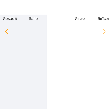
สีบรอนซ์
สีขาว
สีแดง
สีเทียล