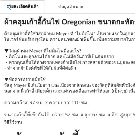
รายละเอียดสินค้า
ข้อมูลจำเพาะ
ผ้าคลุมเก้าอี้กันไฟ Oregonian ขนาดกะทั
ผ้าคลุมเก้าอี้ที่ใช้วัสดุผ้าห่ม Meyer ที่ "ไม่ติดไฟ" เป็นรายแรก
ในเวอร์ชันปรับปรุงใหม่ ความหนาของผ้าเพิ่มขึ้น เพิ่มความสบายในกา
▼วัสดุผ้าห่ม Meyer ที่ไม่ติดไฟคืออะไร?

・ติดไฟและลุกลามได้ยาก และไม่มีควันดำที่เป็นอันตราย

・หากคุณเก็บให้ห่างจากแหล่งกำเนิดไฟ การสลายตัวของขนปุยจะลดล
- ทำจากผ้ามิงค์ทัชที่ให้สัมผัสที่ดีต่อผิว
▼ข้อควรทราบเมื่อใช้

วัสดุ Mayer มีเส้นใยยาว และเนื่องจากลักษณะของวัสดุที่สัมผัสตัวมิงค์ 
นอกจากนี้ เก้าอี้ เตียงเด็ก และแผ่นรองเสื่ออาจทำให้ลอก (เป็นขุย) เน
ความกว้าง: 97 ซม. x ความยาว: 110 ซม.
ขนาดเก้าอี้ที่เข้ากันได้: กว้าง: 52 ซม. x สูง: 67 ซม. x ลึก: สูงสุด
วิธีใช้งาน