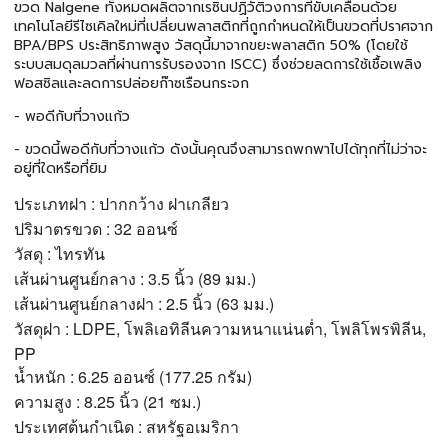
ขวด Nalgene ทั้งหมดผลิตจากเรซินปฏิวัติวงการที่ขับเคลื่อนด้วย
เทคโนโลยีรีไซเคิลใหม่ที่เปลี่ยนพลาสติกที่ถูกกำหนดให้เป็นขวดที่ปราศจาก
BPA/BPS ประสิทธิภาพสูง วัสดุนี้มาจากขยะพลาสติก 50% (โดยใช้
ระบบสมดุลมวลที่ผ่านการรับรองจาก ISCC) ซึ่งช่วยลดการใช้เชื้อเพลิง
ฟอสซิลและลดการปล่อยก๊าซเรือนกระจก
- พอดีกับที่วางแก้ว
- ขวดนี้พอดีกับที่วางแก้ว ดังนั้นคุณจึงสามารถพกพาไปได้ทุกที่ไม่ว่าจะ
อยู่ที่ใดหรือที่ยิม
ประเภทฝา : ปากกว้าง ฝาเกลียว
ปริมาตรขวด : 32 ออนซ์
วัสดุ : ไทรทัน
เส้นผ่านศูนย์กลาง : 3.5 นิ้ว (89 มม.)
เส้นผ่านศูนย์กลางฝา : 2.5 นิ้ว (63 มม.)
วัสดุฝา : LDPE, โพลิเอทิลีนความหนาแน่นต่ำ, โพลิโพรพิลีน,
PP
น้ำหนัก : 6.25 ออนซ์ (177.25 กรัม)
ความสูง :
8.25 นิ้ว (21 ซม.)
ประเทศต้นกำเนิด : สหรัฐอเมริกา