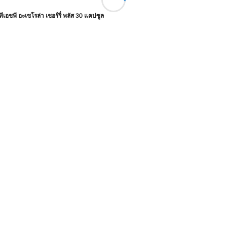
ีเอชพี อะเซโรล่า เชอร์รี่ พลัส 30 แคปซูล