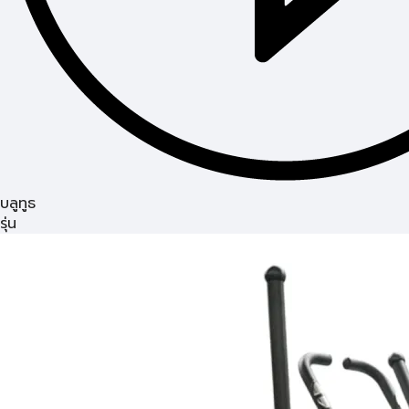
บลูทูธ
รุ่น