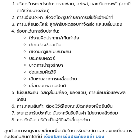
บริการในระยะประกัน: ตรวจซ่อม, อะไหล่, และเดินทางฟรี (อาจมี
ค่าใช้จ่ายบางส่วน)
การแจ้งปัญหา: ส่งวิดีโอ/รูปถ่ายอาการเสียให้เจ้าหน้าที่
การเปลี่ยนอะไหล่: ลูกค้ารับผิดชอบค่าจัดส่ง และเปลี่ยนเอง
ข้อยกเว้นการรับประกัน:
ใช้งานผิดประเภท/เกินกำลัง
ดัดแปลง/ต่อเติม
ใช้งาน/ดูแลไม่เหมาะสม
ประกอบผิดวิธี
ขาดการบำรุงรักษา
ซ่อมแซมผิดวิธี
เสียหายจากการเคลื่อนย้าย
เสื่อมสภาพตามปกติ
ไม่รับประกัน: วัสดุสิ้นเปลือง, ของแถม, การเชื่อมต่อแอพพลิ
เคชั่น
การเคลมสินค้า: ต้องมีวิดีโอขณะเปิดกล่องเพื่อยืนยัน
ระยะเวลารับประกัน: นับจากวันรับสินค้า ไม่ขยายหลังซ่อม
การตัดสิน: บริษัทเป็นผู้วินิจฉัยขั้นสุดท้าย
ลูกค้าสามารถดูรายละเอียดเพิ่มเติมในการรับประกัน และ ลงทะเบียนการ
รับประกันสินค้าได้ที่นี่
เงื่อนไขการรับประกันสินค้า ของ