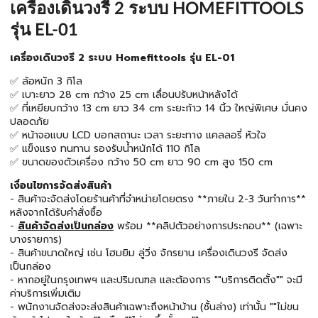
เครื่องเดินวงรี 2 ระบบ HOMEFITTOOLS
รุ่น EL-01
เครื่องเดินวงรี 2 ระบบ Homefittools รุ่น EL-01
✅ ล้อหนัก 3 กิโล
✅ เบาะยาว 28 cm กว้าง 25 cm เลื่อนปรับหน้าหลังได้
✅ ที่เหยียบกว้าง 13 cm ยาว 34 cm ระยะก้าว 14 นิ้ว ใหญ่พิเศษ มั่นคง
ปลอดภัย
✅ หน้าจอแบบ LCD บอกสถานะ เวลา ระยะทาง แคลลอรี่ หัวใจ
✅ แข็งแรง ทนทาน รองรับน้ำหนักได้ 110 กิโล
✅ ขนาดของตัวเครื่อง กว้าง 50 cm ยาว 90 cm สูง 150 cm
เงื่อนไขการจัดส่งสินค้า
- สินค้าจะจัดส่งโดยร้านค้าที่จำหน่ายโดยตรง **ภายใน 2-3 วันทำการ**
หลังจากได้รับคำสั่งซื้อ
-
สินค้าจัดส่งเป็นกล่อง
พร้อม **คลิปตัวอย่างการประกอบ** (เฉพาะ
บางรายการ)
- สินค้าขนาดใหญ่ เช่น โฮมยิม ลู่วิ่ง จักรยาน เครื่องเดินวงรี จัดส่ง
เป็นกล่อง
- หากอยู่ในกรุงเทพฯ และปริมณฑล และต้องการ ""บริการติดตั้ง"" จะมี
ค่าบริการเพิ่มเติม
- พนักงานจัดส่งจะส่งสินค้าเฉพาะถึงหน้าบ้าน (ชั้นล่าง) เท่านั้น ""ไม่ขน