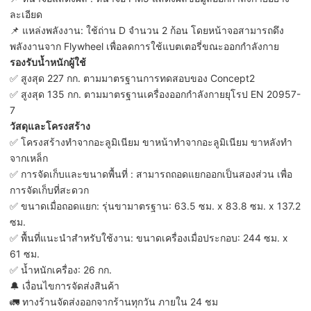
ละเอียด
📌 แหล่งพลังงาน: ใช้ถ่าน D จำนวน 2 ก้อน โดยหน้าจอสามารถดึง
พลังงานจาก Flywheel เพื่อลดการใช้แบตเตอรี่ขณะออกกำลังกาย
รองรับน้ำหนักผู้ใช้
✅ สูงสุด 227 กก. ตามมาตรฐานการทดสอบของ Concept2
✅ สูงสุด 135 กก. ตามมาตรฐานเครื่องออกกำลังกายยุโรป EN 20957-
7
วัสดุและโครงสร้าง
✅ โครงสร้างทำจากอะลูมิเนียม ขาหน้าทำจากอะลูมิเนียม ขาหลังทำ
จากเหล็ก
✅ การจัดเก็บและขนาดพื้นที่ : สามารถถอดแยกออกเป็นสองส่วน เพื่อ
การจัดเก็บที่สะดวก
✅ ขนาดเมื่อถอดแยก: รุ่นขามาตรฐาน: 63.5 ซม. x 83.8 ซม. x 137.2
ซม.
✅ พื้นที่แนะนำสำหรับใช้งาน: ขนาดเครื่องเมื่อประกอบ: 244 ซม. x
61 ซม.
✅ น้ำหนักเครื่อง: 26 กก.
🔔 เงื่อนไขการจัดส่งสินค้า
🚛 ทางร้านจัดส่งออกจากร้านทุกวัน ภายใน 24 ชม