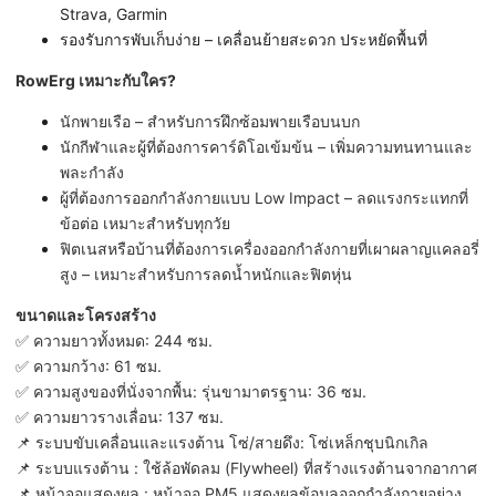
Strava, Garmin
รองรับการพับเก็บง่าย – เคลื่อนย้ายสะดวก ประหยัดพื้นที่
RowErg เหมาะกับใคร?
นักพายเรือ – สำหรับการฝึกซ้อมพายเรือบนบก
นักกีฬาและผู้ที่ต้องการคาร์ดิโอเข้มข้น – เพิ่มความทนทานและ
พละกำลัง
ผู้ที่ต้องการออกกำลังกายแบบ Low Impact – ลดแรงกระแทกที่
ข้อต่อ เหมาะสำหรับทุกวัย
ฟิตเนสหรือบ้านที่ต้องการเครื่องออกกำลังกายที่เผาผลาญแคลอรี่
สูง – เหมาะสำหรับการลดน้ำหนักและฟิตหุ่น
ขนาดและโครงสร้าง
✅ ความยาวทั้งหมด: 244 ซม.
✅ ความกว้าง: 61 ซม.
✅ ความสูงของที่นั่งจากพื้น: รุ่นขามาตรฐาน: 36 ซม.
✅ ความยาวรางเลื่อน: 137 ซม.
📌 ระบบขับเคลื่อนและแรงต้าน โซ่/สายดึง: โซ่เหล็กชุบนิกเกิล
📌 ระบบแรงต้าน : ใช้ล้อพัดลม (Flywheel) ที่สร้างแรงต้านจากอากาศ
📌 หน้าจอแสดงผล : หน้าจอ PM5 แสดงผลข้อมูลออกกำลังกายอย่าง