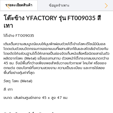
รายละเอียดสินค้า
ข้อมูลจำเพาะ
โต๊ะข้าง YFACTORY รุ่น FT009035 สี
เทา
โต๊ะข้าง FT009035
เติมเต็มความสมบูรณ์แบบให้มุมพักผ่อนด้วยโต๊ะข้างโลหะดีไซน์มินิมอล
โดดเด่นด้วยนวัตกรรมการออกแบบที่ผสานฟังก์ชันและสไตล์เข้าด้วยกัน
โดยดัดโค้งส่วนฐานโต๊ะให้กลายเป็นช่องจัดเก็บหนังสือหรือนิตยสารในตัว
ผลิตจากโลหะ (Metal) แข็งแรงทนทาน ด้วยหน้าโต๊ะทรงกลมขนาดกว้าง
45 ซม. จึงมีพื้นที่กว้างเพียงพอสำหรับวางแก้วกาแฟ โคมไฟ หรือของ
ตกแต่ง ตอบโจทย์ทั้งความสวยงาม ความเป็นระเบียบ และการใช้สอย
พื้นที่อย่างคุ้มค่าที่สุด
วัสดุ: โลหะ (Metal)
สี: เทา
ขนาด: เส้นผ่านศูนย์กลาง 45 x สูง 47 ซม.