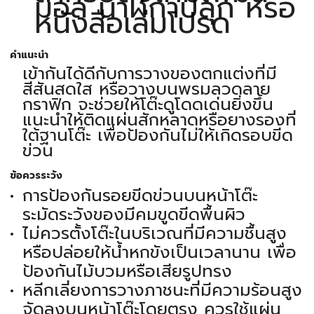
มอล นาฬิกาปลุก หรือ
หนังสือเล่มโปรด
คำแนะนำ
เข้ากันได้ดีกับการวางของตกแต่งที่มี
สีสันสดใส หรือวางบนพรมลวดลาย
กราฟิก จะช่วยให้โต๊ะดูโดดเด่นยิ่งขึ้น
แนะนำให้ติดแผ่นสักหลาดหรือยางรองที่
ใต้ฐานโต๊ะ เพื่อป้องกันไม่ให้เกิดรอบขีด
ข่วน
ข้อควรระวัง
การป้องกันรอยขีดข่วนบนหน้าโต๊ะ
ระมัดระวังของมีคมขูดขีดพื้นผิว
ไม่ควรตั้งโต๊ะในบริเวณที่มีความชื้นสูง
หรือปล่อยให้น้ำหกขังเป็นเวลานาน เพื่อ
ป้องกันไม้บวมหรือเสียรูปทรง
หลีกเลี่ยงการวางภาชนะที่มีความร้อนสูง
จัดลงบนหน้าโต๊ะโดยตรง ควรใช้แผ่น