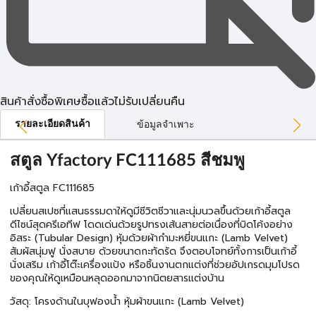
สินค้าสั่งซื้อพิเศษซื้อแล้วไม่รับเปลี่ยนคืน
รายละเอียดสินค้า
ข้อมูลจำเพาะ
สตูล Yfactory FC111685 สีชมพู
เก้าอี้สตูล FC111685
เปลี่ยนสเปซที่แสนธรรมดาให้ดูมีชีวิตชีวาและนุ่มนวลขึ้นด้วยเก้าอี้สตูล
ดีไซน์สุดครีเอทีฟ โดดเด่นด้วยรูปทรงเส้นสายต่อเนื่องที่บิดโค้งอย่าง
อิสระ (Tubular Design) หุ้มด้วยผ้ากำมะหยี่ขนแกะ (Lamb Velvet)
สัมผัสนุ่มฟู นั่งสบาย ด้วยขนาดกะทัดรัด จึงตอบโจทย์ทั้งการเป็นเก้าอี้
นั่งเสริม เก้าอี้โต๊ะเครื่องแป้ง หรือชิ้นงานตกแต่งที่ช่วยอัปเกรดมุมโปรด
ของคุณให้ดูเหมือนหลุดออกมาจากนิตยสารแต่งบ้าน
วัสดุ: โครงด้านในบุฟองน้ำ หุ้มผ้าขนแกะ (Lamb Velvet)