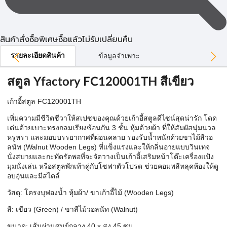
สินค้าสั่งซื้อพิเศษซื้อแล้วไม่รับเปลี่ยนคืน
รายละเอียดสินค้า
ข้อมูลจำเพาะ
สตูล Yfactory FC120001TH สีเขียว
เก้าอี้สตูล FC120001TH
เพิ่มความมีชีวิตชีวาให้สเปซของคุณด้วยเก้าอี้สตูลดีไซน์สุดน่ารัก โดด
เด่นด้วยเบาะทรงกลมเรียงซ้อนกัน 3 ชั้น หุ้มด้วยผ้า ที่ให้สัมผัสนุ่มนวล
หรูหรา และมอบบรรยากาศที่ผ่อนคลาย รองรับน้ำหนักด้วยขาไม้สีวอ
ลนัท (Walnut Wooden Legs) ที่แข็งแรงและให้กลิ่นอายแบบวินเทจ
นั่งสบายและกะทัดรัดพอที่จะจัดวางเป็นเก้าอี้เสริมหน้าโต๊ะเครื่องแป้ง
มุมนั่งเล่น หรือสตูลพักเท้าคู่กับโซฟาตัวโปรด ช่วยคอมพลีทลุคห้องให้ดู
อบอุ่นและมีสไตล์
วัสดุ: โครงบุฟองน้ำ หุ้มผ้า/ ขาเก้าอี้ไม้ (Wooden Legs)
สี: เขียว (Green) / ขาสีไม้วอลนัท (Walnut)
ขนาด: เส้นผ่านศูนย์กลาง 40 x สูง 45 ซม.