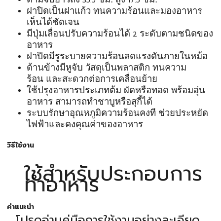
35.5
17.5
ฝาปิดเป็นฝาแก้ว
ทนความร้อนและมองอาหาร
เห็นได้ชัดเจน
มีปุ่มเลื่อนปรับความร้อนได้
ระดับตามชนิดของ
2
อาหาร
ฝาปิดมีรูระบายความร้อนลดแรงดันภายในหม้อ
ด้านข้างมีหูจับ
วัสดุเป็นพลาสติก
ทนความ
ร้อน
และสะดวกต่อการเคลื่อนย้าย
ใช้ปรุงอาหารประเภทต้ม
ผัดหรือทอด
พร้อมอุ่น
อาหาร
สามารถทำชาบูหรือสุกี้ได้
ระบบรักษาอุณหภูมิความร้อนคงที
ช่วยประหยัด
ไฟฟ้าและคงคุณค่าของอาหาร
วิธีใช้งาน
ใช้สำหรับประกอบการ
ทำอาหาร
คำแนะนำ
โปรดอ่านคู่มือการใช้งานอย่างละเอียด