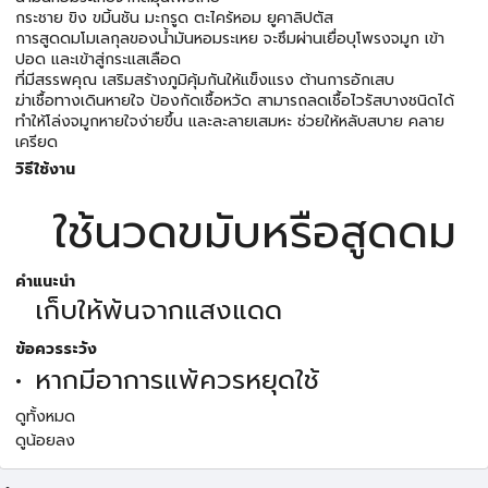
กระชาย ขิง ขมิ้นชัน มะกรูด ตะไคร้หอม ยูคาลิปตัส
การสูดดมโมเลกุลของน้ำมันหอมระเหย จะซึมผ่านเยื่อบุโพรงจมูก เข้า
ปอด และเข้าสู่กระแสเลือด
ที่มีสรรพคุณ เสริมสร้างภูมิคุ้มกันให้แข็งแรง ต้านการอักเสบ
ฆ่าเชื้อทางเดินหายใจ ป้องกัดเชื้อหวัด สามารถลดเชื้อไวรัสบางชนิดได้
ทำให้โล่งจมูกหายใจง่ายขึ้น และละลายเสมหะ ช่วยให้หลับสบาย คลาย
เครียด
วิธีใช้งาน
ใช้นวดขมับหรือสูดดม
คำแนะนำ
เก็บให้พ้นจากแสงแดด
ข้อควรระวัง
หากมีอาการแพ้ควรหยุดใช้
ดูทั้งหมด
ดูน้อยลง