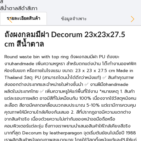
สี
สีน้ำตาล
สีดำ
สีเทา
รายละเอียดสินค้า
ข้อมูลจำเพาะ
ถังผงกลมมีฝา Decorum 23x23x27.5
cm สีน้ำตาล
Round waste bin with top ring ถังผงกลมมีฝา PU ถังขยะ
งานhandmade เพิ่มความหรูหรา สำหรับตกแต่งบ้าน โต๊ะทำงานออฟฟิศ
ห้องรับแขก หรือภายในโรงแรม ขนาด: 23 x 23 x 27.5 cm Made in
Thailand วัสดุ: PU (สามารถโดนน้ำได้ดีกว่าหนังแท้) ✅ สินค้าคุณภาพ
ส่งออกต่างประเทศและจำหน่ายในห้างชั้นนำ ✅ งานฝีมือhandmade
ผลิตในประเทศไทย ✅ เพิ่มความหรูให้แก่พื้นที่ใช้งาน *หมายเหตุ 1. สินค้า
แต่ละรอบการผลิต อาจมีสีที่ไม่เหมือนกัน 100% เนื่องจากใช้วัสดุหนังคน
ละล๊อต สีอาจมีคลาดเคลื่อนบวกลบประมาณ 5-10% แต่เรามีการควบคุม
คุณภาพให้มีความใกล้เคียงกันเสมอ 2. สีที่ปรากฏอาจมีความแตกต่าง
จากสินค้าจริง เนื่องด้วยความไม่เท่ากันของหน้าจอมือถือหรือ
คอมพิวเตอร์แต่ละรุ่น ซึ่งทางเราพยามนำเสนอสินค้าให้ใกล้เคียงสีจริง
มากที่สุด Decorum by leatherparagon จุดเริ่มต้นย้อนไปเมื่อปี 1988
เราผลิตสินค้าหนังคุณภาพสูงมากมาย โดยใช้วัสดุทั้งหนังแท้และPUให้แก่