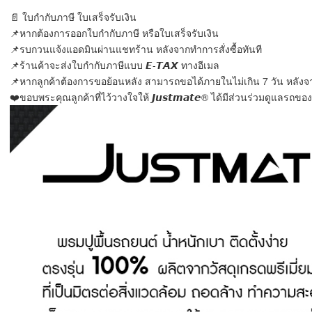
📄 ใบกำกับภาษี ใบเสร็จรับเงิน
📌หากต้องการออกใบกำกับภาษี หรือใบเสร็จรับเงิน
📌รบกวนแจ้งแอดมินผ่านแชทร้าน หลังจากทำการสั่งซื้อทันที
📌ร้านค้าจะส่งใบกำกับภาษีแบบ 𝙀-𝙏𝘼𝙓 ทางอีเมล
📌หากลูกค้าต้องการขอย้อนหลัง สามารถขอได้ภายในไม่เกิน 7 วัน หลังจา
❤️ขอบพระคุณลูกค้าที่ไว้วางใจให้ 𝙅𝙪𝙨𝙩𝙢𝙖𝙩𝙚® ได้มีส่วนร่วมดูแลรถขอ