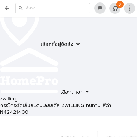
0
เลือกที่อยู่จัดส่ง
เลือกสาขา
zwilling
กรรไกรตัดเล็บสแตนเลสสตีล ZWILLING ทนทาน สีดำ
N42421400