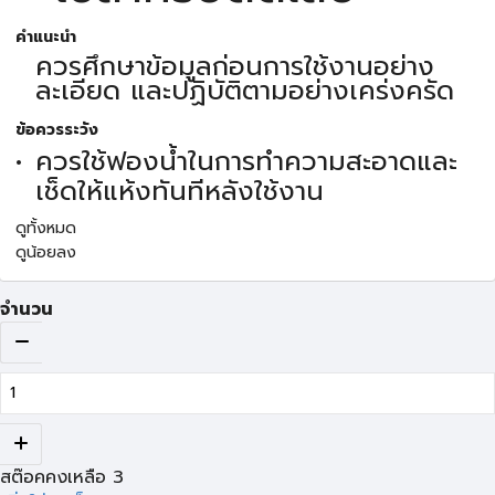
คำแนะนำ
ควรศึกษาข้อมูลก่อนการใช้งานอย่าง
ละเอียด และปฏิบัติตามอย่างเคร่งครัด
ข้อควรระวัง
ควรใช้ฟองน้ำในการทำความสะอาดและ
เช็ดให้แห้งทันทีหลังใช้งาน
ดูทั้งหมด
ดูน้อยลง
จำนวน
สต๊อคคงเหลือ
3