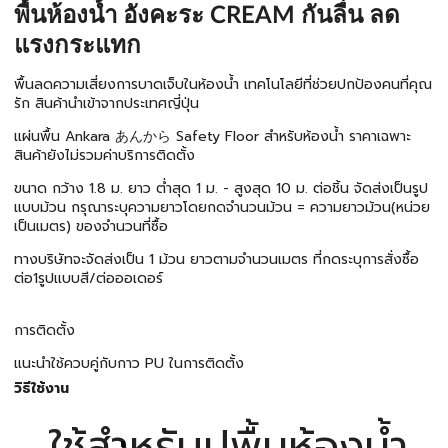
พื้นห้องน้ำ อังคะระ CREAM กันลื่น ลด
แรงกระแทก
พื้นลดความเสี่ยงการบาดเจ็บในห้องน้ำ เทคโนโลยีที่ช่วยปกป้องคนที่คุณ
รัก สินค้านำเข้าจากประเทศญี่ปุ่น
แผ่นพื้น Ankara あんから Safety Floor สำหรับห้องน้ำ ราคาเฉพาะ
สินค้ายังไม่รวมค่าบริการติดตั้ง
ขนาด กว้าง 1.8 ม. ยาว ต่ำสุด 1 ม. - สูงสุด 10 ม. ต่อชิ้น จัดส่งเป็นรูป
แบบม้วน กรุณาระบุความยาวโดยกดจำนวนม้วน = ความยาวม้วน(หน่วย
เป็นเมตร) ของจำนวนที่ซื้อ
ทางบริษัทจะจัดส่งเป็น 1 ม้วน ยาวตามจำนวนเมตร ที่กดระบุการสั่งซื้อ
ต่อ1รูปแบบสี/ต่อออเดอร์
การติดตั้ง
แนะนำใช้ควบคู่กับกาว PU ในการติดตั้ง
วิธีใช้งาน
ใช้สำหรับปูพื้นห้องน้ำ