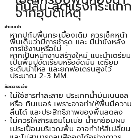
กันลื่น ลดแรงกระแทก
จากอุบัติเหตุ
คำแนะนำ
หากปูทับพื้นกระเบื้องเดิม ควรเช็คหน้า
พื้นเดิมว่ามีการชำรุด และ มีน้ำขังหลัง
การใช้งานหรือไม่
หากเป็นหน้างานสร้างใหม่ แนะนำเตรียม
เป็นพื้นปูขัดเรียบหรือขัดมัน เตรียม
ระดับน้ำไหล และยกฟอเดรนสูงไว้
ประมาณ 2-3 MM.
ข้อควรระวัง
ไม่ใช้สารทำละลาย ประเภทน้ำมันเบนซิล
หรือ ทินเนอร์ เพราะอาจทำให้พื้นมีความ
ลื่นได้ และประสิทธิภาพของพื้นลดลง
ไม่ควรให้สารแอมโมเนีย น้ำยาย้อมผม
เประเปื้อนบริเวณพื้น อาจทำให้สีเปลี่ยน
และไม่สามารถลบสีออกได้อย่างถาวร