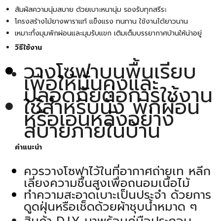
สัมผัสความนุ่มสบาย ด้วยเบาะหนานุ่ม รองรับทุกสรีระ
โครงสร้างไม้ยางพาราแท้ แข็งแรง ทนทาน ใช้งานได้ยาวนาน
เหมาะทั้งมุมพักผ่อนและมุมรับแขก เติมเต็มบรรยากาศบ้านให้น่าอยู่
วิธีใช้งาน
วางโซฟาบนพื้นเรียบ
เพื่อให้มั่นคงและ
ปลอดภัยต่อการใช้งาน
ใช้สำหรับนั่ง พักผ่อน
หรือเอนหลังอย่าง
สบายภายในบ้าน
คำแนะนำ
ควรวางโซฟาไว้ในที่อากาศถ่ายเท หลีก
เลี่ยงความชื้นสูงเพื่อถนอมเนื้อไม้
ทำความสะอาดเบาะเป็นประจำ ด้วยการ
ดูดฝุ่นหรือเช็ดด้วยผ้าชุบน้ำหมาด ๆ