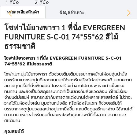
1 ที่นั่ง
2 ที่นั่ง
รายละเอียดสินค้า
ข้อมูลจำเพาะ
โซฟาไม้ยางพารา 1 ที่นั่ง EVERGREEN
FURNITURE S-C-01 74*55*62 สีไม้
ธรรมชาติ
โซฟาไม้ยางพารา 1 ที่นั่ง EVERGREEN FURNITURE S-C-01
74*55*62 สีไม้ธรรมชาติ
โซฟาเบาะนุ่มไม้ยางพารา ตัวช่วยเติมเต็มบรรยากาศบ้านให้อบอุ่นน่านั่ง
มาพร้อมเบาะหนานุ่มที่ออกแบบมาให้รองรับสรีระได้อย่างพอดี มอบความ
สบายทุกครั้งที่นั่งพักผ่อน โครงสร้างทำจากไม้ยางพาราแท้ แข็งแรง
ทนทาน และยังเป็นวัสดุธรรมชาติที่เป็นมิตรกับสิ่งแวดล้อม ดีไซน์เรียบ
ง่ายแต่มีเสน่ห์ สามารถเข้ากับการตกแต่งบ้านได้หลากหลายสไตล์ ไม่ว่าจะ
วางไว้ในห้องนั่งเล่น มุมอ่านหนังสือ หรือห้องรับแขก ก็ช่วยเสริมให้
บรรยากาศดูนุ่มนวลและน่าอยู่มากยิ่งขึ้น แถมยังดูแลรักษาง่าย ใช้งานได้
ยาวนาน เหมาะสำหรับคนที่มองหาโซฟาคุณภาพดีที่ทั้งสวย สบาย และ
ใช้ได้นาน
คุณสมบัติ