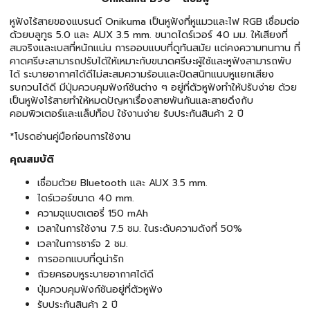
หูฟังไร้สายของแบรนด์ Onikuma เป็นหูฟังที่หูแมวและไฟ RGB เชื่อมต่อ
ด้วยบลูทูธ 5.0 และ AUX 3.5 mm. ขนาดไดร์เวอร์ 40 มม. ให้เสียงที่
สมจริงและเบสที่หนักแน่น การออบแบบที่ดูทันสมัย แต่คงความทนทาน ที่
คาดศรีษะสามารถปรับได้ให้เหมาะกับขนาดศรีษะผู้ใช้และหูฟังสามารถพับ
ได้ ระบายอากาศได้ดีไม่สะสมความร้อนและปิดสนิทแนบหูแยกเสียง
รบกวนได้ดี มีปุ่มควบคุมฟังก์ชันต่าง ๆ อยู่ที่ตัวหูฟังทำให้ปรับง่าย ด้วย
เป็นหูฟังไร้สายทำให้หมดปัญหาเรื่องสายพันกันและสายดึงกับ
คอมพิวเตอร์และแล็ปท็อป ใช้งานง่าย รับประกันสินค้า 2 ปี
*โปรดอ่านคู่มือก่อนการใช้งาน
คุณสมบัติ
เชื่อมด้วย Bluetooth และ AUX 3.5 mm.
ไดร์เวอร์ขนาด 40 mm.
ความจุแบตเตอรี่ 150 mAh
เวลาในการใช้งาน 7.5 ชม. ในระดับความดังที่ 50%
เวลาในการชาร์จ 2 ชม.
การออกแบบที่ดูน่ารัก
ถ้วยครอบหูระบายอากาศได้ดี
ปุ่มควบคุมฟังก์ชันอยู่ที่ตัวหูฟัง
รับประกันสินค้า 2 ปี