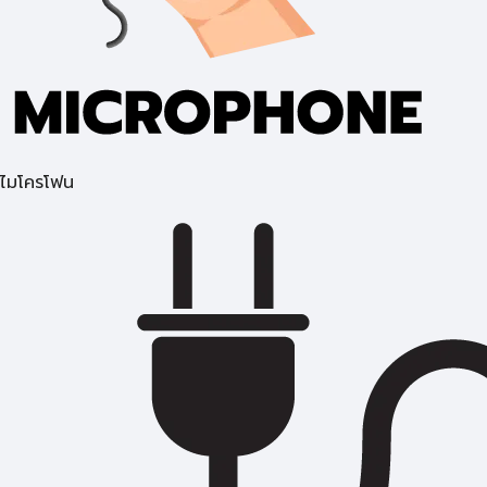
ไมโครโฟน