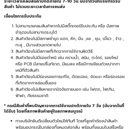
ระยะเวลาเคลมสินค้าปกติภายใน 7-10 วัน นับจากวันที่บริษัทได้รับ
สินค้า ไม่รวมระยะเวลาในการขนส่ง
เงื่อนไขการรับประกัน
ไม่สามารถเคลมสินค้าหากไม่มีสติ๊กเกอร์รับประกัน หรือ มีสภาพ
ชำรุดจนไม่สามารถระบุได้
สินค้าต้องไม่มีสภาพชำรุด แตก, หัก, บิ่น ,งอ , ยุบ, เบี้ยว , ร้าว ,
ทะลุ , มีบางส่วนขาดหายไป
สินค้าต้องไม่มีสภาพที่เกิดจากการใช้งานผิดวิธี
สินค้าต้องไม่มีรอยตำหนิ เช่น คราบน้ำ, สนิม, ตะไคร่, รอยไหม้
หรือ PCB มีลายปริ้นท์ขาด, มีแมลง หรือมีการเขียนด้วยปากกา
เคมีที่ตัวสินค้า
สินค้าต้องไม่มีร่องรอยการแก้ไข, ดัดแปลง, งัดแงะ หรือร่องรอย
ที่เกิดจากการซ่อมขึ้นเอง
สินค้าต้องไม่เสียหายจากปัจจัยภายนอก เช่น ไฟตก, ไฟเกิน,
ฟ้าผ่า, ภัยธรรมชาติ
* กรณีสินค้าที่พบปัญหาจากการใช้งานปกติภายใน 7 วัน (นับจากวันที่
ได้รับ) โดยที่สภาพสินค้าอยู่ในสภาพสมบูรณ์
ทางบริษัทยินดีเปลี่ยนตัวใหม่ให้ทันที โดยที่ลูกค้าต้องนำสินค้า
พร้อมอุปกรณ์ในกล่องทั้งหมดส่งกลับ พร้อมทั้งแนบใบเสร็จหรือ