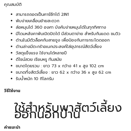
คุณสมบัติ
สามารถถอดเป็นคาร์ซีทได้ 2IN1
พับง่ายเคลื่อนย้ายสะดวก
ล้อหมุนได้ 360 องศา บังคับง่ายหมุนได้ในทุกทิศทาง
มีโดมหลังคาพับเปิดปิดได้ มีส่วนตาข่าย สำหรับกันแดด ชมวิว
ด้านในมีตัวล็อคกับสายจูง เพื่อป้องกันการกระโดดออก
ด้านล่างมีตะกร้าอเนกประสงค์ใส่อุปกรณ์สัตว์เลี้ยง
วัสดุแข็งแรง ใช้งานได้หลายปี
ดีไซน์สวย เรียบหรู ทันสมัย
ขนาดโดยรวม : ยาว 73 x กว้าง 41 x สูง 102 cm
ขนาดที่่งสัตว์เลี้ยง : ยาว 62 x กว้าง 36 x สูง 62 cm
รับน้ำหนัก 10 กิโลกรัม
วิธีใช้งาน
ใช้สำหรับพาสัตว์เลี้ยง
ออกนอกบ้าน
คำแนะนำ