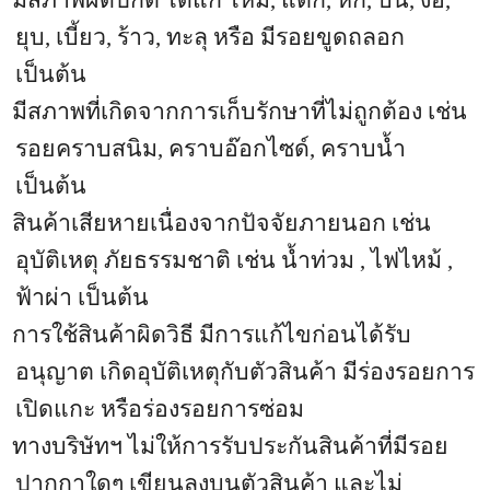
มีสภาพผิดปกติ ได้แก่ ไหม้
,
แตก
,
หัก
,
บิ่น
,
งอ
,
ยุบ
,
เบี้ยว
,
ร้าว
,
ทะลุ หรือ มีรอยขูดถลอก
เป็นต้น
มีสภาพที่เกิดจากการเก็บรักษาที่ไม่ถูกต้อง เช่น
รอยคราบสนิม
,
คราบอ๊อกไซด์
,
คราบน้ำ
เป็นต้น
สินค้าเสียหายเนื่องจากปัจจัยภายนอก เช่น
อุบัติเหตุ ภัยธรรมชาติ เช่น น้ำท่วม
,
ไฟไหม้
,
ฟ้าผ่า เป็นต้น
การใช้สินค้าผิดวิธี มีการแก้ไขก่อนได้รับ
อนุญาต เกิดอุบัติเหตุกับตัวสินค้า มีร่องรอยการ
เปิดแกะ หรือร่องรอยการซ่อม
ทางบริษัทฯ ไม่ให้การรับประกันสินค้าที่มีรอย
ปากกาใดๆ เขียนลงบนตัวสินค้า และไม่