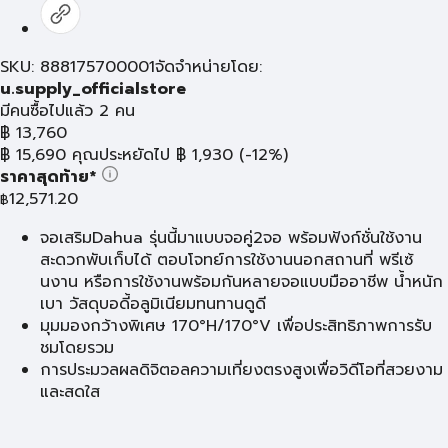
SKU: 888175700001
จัดจำหน่ายโดย:
u.supply_officialstore
มีคนซื้อไปแล้ว 2 คน
฿
13,760
฿
15,690
คุณประหยัดไป
฿
1,930
(-12%)
ราคาสุดท้าย*
12,571.20
฿
จอเสริมDahua รุ่นนี้มาแบบจอคู่2จอ พร้อมฟังก์ชั่นใช้งาน
สะดวกพับเก็บได้ ตอบโจทย์การใช้งานนอกสถานที่ พรีเซ้
นงาน หรือการใช้งานพร้อมกันหลายจอแบบมืออาชีพ น้ำหนัก
เบา วัสดุบอดี้อลูมิเนียมทนทานดูดี
มุมมองกว้างพิเศษ 170°H/170°V เพื่อประสิทธิภาพการรับ
ชมโดยรวม
การประมวลผลดิจิตอลความเที่ยงตรงสูงเพื่อวิดีโอที่สวยงาม
และสดใส