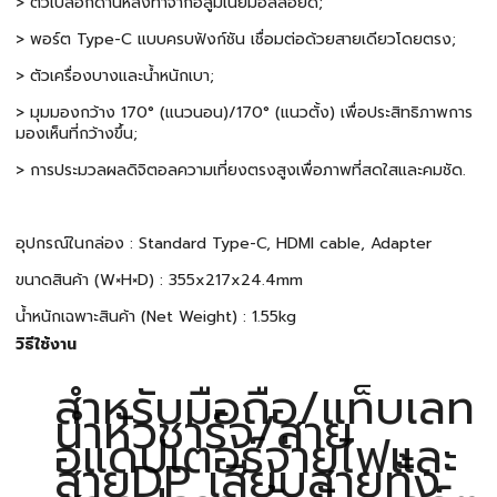
> ตัวเปลือกด้านหลังทำจากอลูมิเนียมอัลลอยด์;
> พอร์ต Type-C แบบครบฟังก์ชัน เชื่อมต่อด้วยสายเดียวโดยตรง;
> ตัวเครื่องบางและน้ำหนักเบา;
> มุมมองกว้าง 170° (แนวนอน)/170° (แนวตั้ง) เพื่อประสิทธิภาพการ
มองเห็นที่กว้างขึ้น;
> การประมวลผลดิจิตอลความเที่ยงตรงสูงเพื่อภาพที่สดใสและคมชัด.
อุปกรณ์ในกล่อง : Standard Type-C, HDMI cable, Adapter
ขนาดสินค้า (W×H×D) : 355x217x24.4mm
น้ำหนักเฉพาะสินค้า (Net Weight) : 1.55kg
วิธีใช้งาน
สำหรับมือถือ/แท็บเลท
นำหัวชาร์จ/สาย
อแดปเตอร์จ่ายไฟและ
สายDP เสียบสายทั้ง