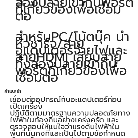
สองปลายเข้ากับพอร์ต
ที่เกี่ยวข้องเพื่อเชื่อม
ต่อ
สำหรับPC/โน้ตบุ๊ค นำ
หัวชาร์จ/สาย
อแดปเตอร์จ่ายไฟและ
สายHDMI เสียบสาย
ทั้งสองปลายเข้ากับ
พอร์ตที่เกี่ยวข้องเพื่อ
เชื่อมต่อ
คำแนะนำ
เชื่อมต่ออุปกรณ์กับอะแดปเตอร์ก่อน
เปิดเครื่อง
ปฏิบัติตามมาตรฐานความปลอดภัยทาง
ไฟฟ้าในท้องถิ่นอย่างเคร่งครัด และ
ตรวจสอบให้แน่ใจว่าแรงดันไฟฟ้าใน
พื้นที่นั้นคงที่และเป็นไปตามข้อกำหนด