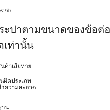
C สีฟ้า
อประปาตามขนาดของข้อต่อท่
เท่านั้น
นค้าเสียหาย
านผิดประเภท
่างทำความสะอาด
รฐาน