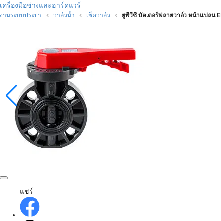
เครื่องมือช่างและฮาร์ดแวร์
งานระบบประปา
วาล์วน้ำ
เช็ควาล์ว
ยูพีวีซี บัตเตอร์ฟลายวาล์ว หน้าแปลน
แชร์