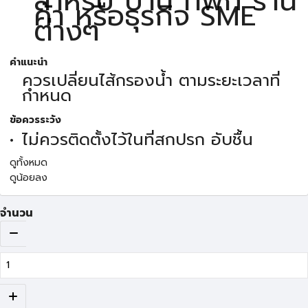
สำหรับ บ้าน ที่พัก ร้าน
ค้า หรือธุรกิจ SME
ต่างๆ
คำแนะนำ
ควรเปลี่ยนไส้กรองน้ำ ตามระยะเวลาที่
กำหนด
ข้อควรระวัง
ไม่ควรติดตั้งไว้ในที่สกปรก อับชื้น
ดูทั้งหมด
ดูน้อยลง
จำนวน