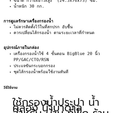
ขนาด กว้างxยาวxสูง (24.5x76x73) ซม.
น้ำหนัก 30 กก.
การดูแลรักษาเครื่องกรองน้ำ
ไม่ควรติดตั้งไว้ในที่สกปรก อับชื้น
ควรเปลี่ยนไส้กรองน้ำ ตามระยะเวลาที่กำหนด
อุปกรณ์ภายในกล่อง
เครื่องกรองน้ำใช้ 4 ขั้นตอน BigBlue 20 นิ้ว
PP/GAC/CTO/RSN
ประแจขันกระบอกกรอง
ชุดไส้กรองน้ำพร้อมใช้งานทันที
วิธีใช้งาน
ใช้กรองน้ำประปา น้ำ
คลอง น้ำบาดาล