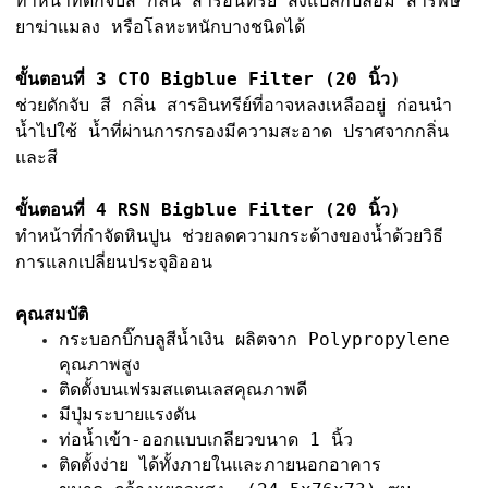
ทำหน้าที่ดักจับสี กลิ่น สารอินทรีย์ สิ่งแปลกปลอม สารพิษ
ยาฆ่าแมลง หรือโลหะหนักบางชนิดได้
ขั้นตอนที่ 3 CTO Bigblue Filter (20 นิ้ว)
ช่วยดักจับ สี กลิ่น สารอินทรีย์ที่อาจหลงเหลืออยู่ ก่อนนำ
น้ำไปใช้ น้ำที่ผ่านการกรองมีความสะอาด ปราศจากกลิ่น
และสี
ขั้นตอนที่ 4 RSN Bigblue Filter (20 นิ้ว)
ทำหน้าที่กำจัดหินปูน ช่วยลดความกระด้างของน้ำด้วยวิธี
การแลกเปลี่ยนประจุอิออน
คุณสมบัติ
กระบอกบิ๊กบลูสีน้ำเงิน ผลิตจาก Polypropylene
คุณภาพสูง
ติดตั้งบนเฟรมสแตนเลสคุณภาพดี
มีปุ่มระบายแรงดัน
ท่อน้ำเข้า-ออกแบบเกลียวขนาด 1 นิ้ว
ติดตั้งง่าย ได้ทั้งภายในและภายนอกอาคาร