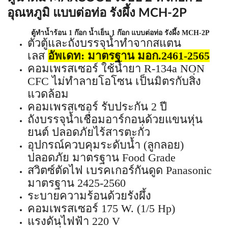
อุณหภูมิ แบบต่อท่อ รังผึ้ง MCH-2P
ตู้ทำน้ำร้อน 1 ก๊อก น้ำเย็น 1 ก๊อก แบบต่อท่อ รังผึ้ง MCH-2P
ตัวตู้และถังบรรจุน้ำทำจากสแตน
เลส
อัพเดท:
มาตรฐาน มอก.2461-2565
คอมเพรสเซอร์ ใช้น้ำยา R-134a NON
CFC ไม่ทำลายโอโซน เป็นมิตรกับสิ่ง
แวดล้อม
คอมเพรสเซอร์ รับประกัน 2 ปี
ถังบรรจุน้ำเชื่อมอาร์กอนด้วยแขนหุ่น
ยนต์ ปลอดภัยไร้สารตะกั่ว
อุปกรณ์ควบคุมระดับน้ำ (ลูกลอย)
ปลอดภัย มาตรฐาน Food Grade
สวิตซ์ตัดไฟ เบรคเกอร์กันดูด Panasonic
มาตรฐาน 2425-2560
ระบายความร้อนด้วยรังผึ้ง
คอมเพรสเซอร์ 175 W. (1/5 Hp)
แรงดันไฟฟ้า 220 V