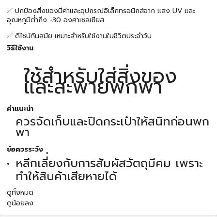
✅ ปกป้องสิ่งของมีค่าและอุปกรณ์อิเล็กทรอนิกส์จาก แสง UV และ
อุณหภูมิต่ำถึง -30 องศาเซลเซียส
✅ ดีไซน์ทันสมัย เหมาะสำหรับใช้งานในชีวิตประจำวัน
วิธีใช้งาน
ใช้สำหรับใส่สิ่งของ
และสะพายพกพา
คำแนะนำ
ควรจัดเก็บและปิดกระเป๋าให้สนิทก่อนพก
พา
ข้อควรระวัง
หลีกเลี่่ยงกับการสัมผัสวัตถุมีคม เพราะ
ทำให้สินค้าเสียหายได้
ดูทั้งหมด
ดูน้อยลง