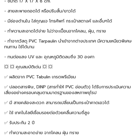
- ขนาด 17 X 17 X 8 cm.
- สายสะพายถอดได้ หรือปรับสั้น/ยาวได้
- มีช่องด้านใน ใส่กุญแจ โทรศัพท์ กระเป๋าสตางค์ และอื่นๆได้
- ทำความสะอาดได้ง่าย ไม่ว่าจะเปื้อนจากโคลน, ฝุ่น, ทราย
- ทำจากวัสดุ PVC Tarpaulin นำเข้าจากต่างประเทศ มีความเหนียวพิเศษ
ทนทาน ใช้ได้นาน
- ทนต่อแสง UV และ อุณหภูมิติดลบถึง 30 องศา
💥 💥 คุณสมบัติเด่น 💥 💥
✅ ผลิตจาก PVC Tabulin เกรดพรีเมียม
✅ ปลอดสารพิษ, DINP (สารทำให้ PVC อ่อนตัว) ได้รับการประเมินความ
เสี่ยงอย่างครอบคลุมตามมาตรฐานของสหภาพยุโรป
✅ มี สายคล้องสะดวก สามารถเปลี่ยนเป็นกระเป๋าคาดเอวได้
✅ ใช้ เทคโนโลยีเชื่อมรอยต่อด้วยคลื่นความถี่สูง
✅ รับประกัน 2 ปี
✅ ทำความสะอาดง่าย จากโคลน ฝุ่น ทราย