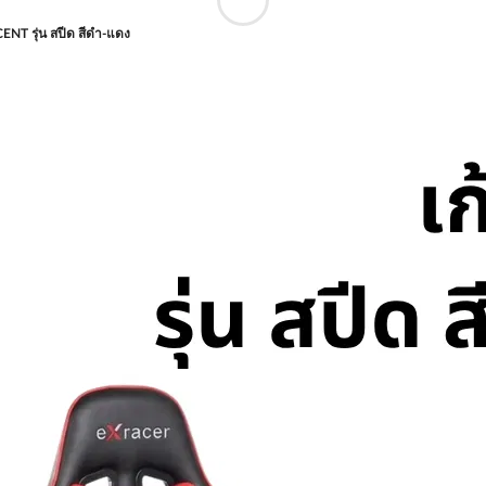
ECENT รุ่น สปีด สีดำ-แดง