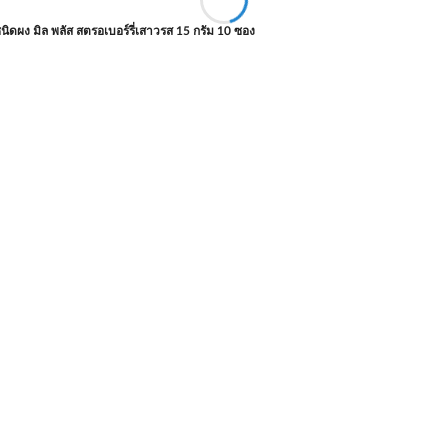
จชนิดผง มิล พลัส สตรอเบอร์รี่เสาวรส 15 กรัม 10 ซอง