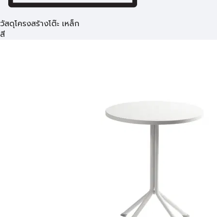
วัสดุโครงสร้างโต๊ะ เหล็ก
สี